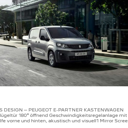
S DESIGN – PEUGEOT E-PARTNER KASTENWAGEN
lügeltür 180° öffnend Geschwindigkeitsregelanlage mit
e vorne und hinten, akustisch und visuell1 Mirror Scre