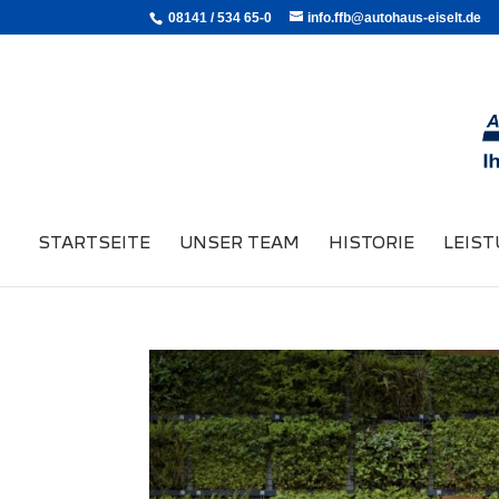
08141 / 534 65-0
info.ffb@autohaus-eiselt.de
STARTSEITE
UNSER TEAM
HISTORIE
LEIS