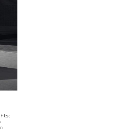
hts:
m
en