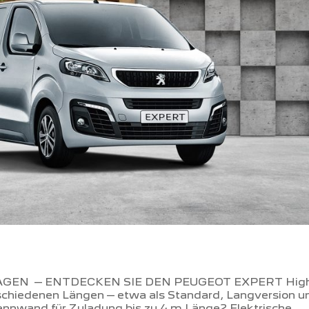
GEN – ENTDECKEN SIE DEN PEUGEOT EXPERT Highl
rschiedenen Längen – etwa als Standard, Langversion u
wand für Zuladung bis zu 4 m Länge2 Elektrische...