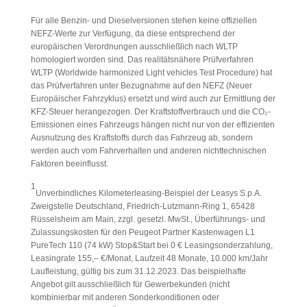
Für alle Benzin- und Dieselversionen stehen keine offiziellen
NEFZ-Werte zur Verfügung, da diese entsprechend der
europäischen Verordnungen ausschließlich nach WLTP
homologiert worden sind. Das realitätsnähere Prüfverfahren
WLTP (Worldwide harmonized Light vehicles Test Procedure) hat
das Prüfverfahren unter Bezugnahme auf den NEFZ (Neuer
Europäischer Fahrzyklus) ersetzt und wird auch zur Ermittlung der
KFZ-Steuer herangezogen. Der Kraftstoffverbrauch und die CO₂-
Emissionen eines Fahrzeugs hängen nicht nur von der effizienten
Ausnutzung des Kraftstoffs durch das Fahrzeug ab, sondern
werden auch vom Fahrverhalten und anderen nichttechnischen
Faktoren beeinflusst.
1
Unverbindliches Kilometerleasing-Beispiel der Leasys S.p.A.
Zweigstelle Deutschland, Friedrich-Lutzmann-Ring 1, 65428
Rüsselsheim am Main, zzgl. gesetzl. MwSt., Überführungs- und
Zulassungskosten für den Peugeot Partner Kastenwagen L1
PureTech 110 (74 kW) Stop&Start bei 0 € Leasingsonderzahlung,
Leasingrate 155,– €/Monat, Laufzeit 48 Monate, 10.000 km/Jahr
Laufleistung, gültig bis zum 31.12.2023. Das beispielhafte
Angebot gilt ausschließlich für Gewerbekunden (nicht
kombinierbar mit anderen Sonderkonditionen oder