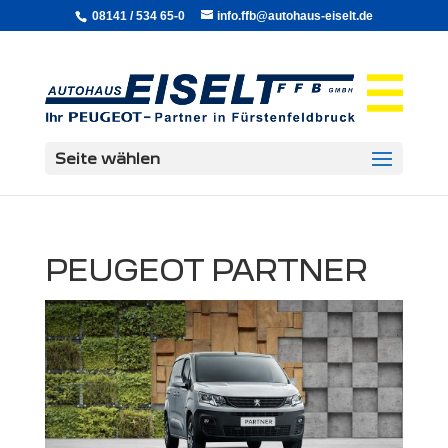
08141 / 534 65-0
info.ffb@autohaus-eiselt.de
Seite wählen
PEUGEOT PARTNER