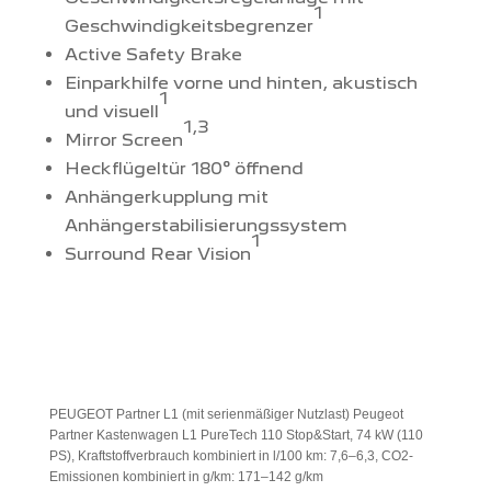
1
Geschwindigkeitsbegrenzer
Active Safety Brake
Einparkhilfe vorne und hinten, akustisch
1
und visuell
1,3
Mirror Screen
Heckflügeltür 180° öffnend
Anhängerkupplung mit
Anhängerstabilisierungssystem
1
Surround Rear Vision
PEUGEOT Partner L1 (mit serienmäßiger Nutzlast) Peugeot
Partner Kastenwagen L1 PureTech 110 Stop&Start, 74 kW (110
PS), Kraftstoffverbrauch kombiniert in l/100 km: 7,6–6,3, CO2-
Emissionen kombiniert in g/km: 171–142 g/km