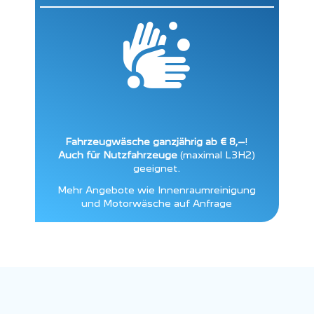

Fahrzeugwäsche ganzjährig ab € 8,–
!
Auch für Nutzfahrzeuge
(maximal L3H2)
geeignet.
Mehr Angebote wie Innenraumreinigung
und Motorwäsche auf Anfrage