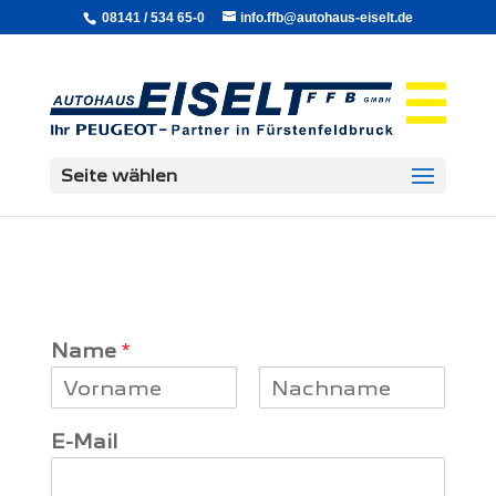
08141 / 534 65-0
info.ffb@autohaus-eiselt.de
Seite wählen
Name
*
V
N
o
a
E-Mail
r
c
n
h
a
n