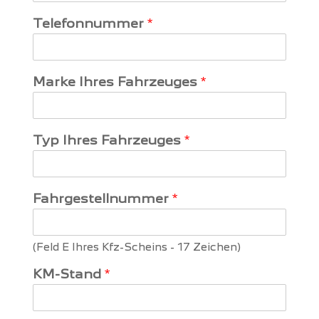
m
a
e
m
Telefonnummer
*
e
Marke Ihres Fahrzeuges
*
Typ Ihres Fahrzeuges
*
Fahrgestellnummer
*
(Feld E Ihres Kfz-Scheins - 17 Zeichen)
KM-Stand
*