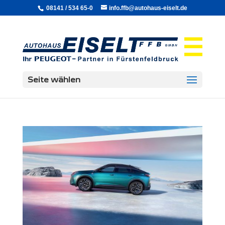
08141 / 534 65-0
info.ffb@autohaus-eiselt.de
Seite wählen