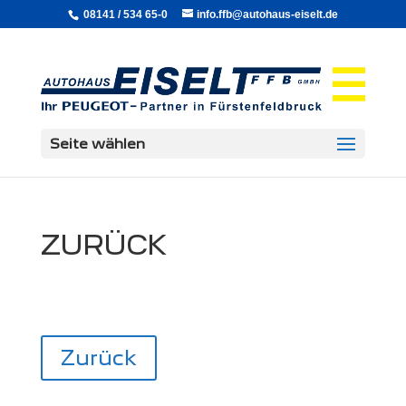
08141 / 534 65-0
info.ffb@autohaus-eiselt.de
Seite wählen
ZURÜCK
Zurück