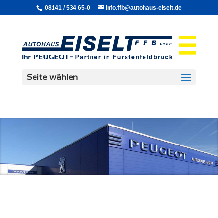
08141 / 534 65-0
info.ffb@autohaus-eiselt.de
Seite wählen