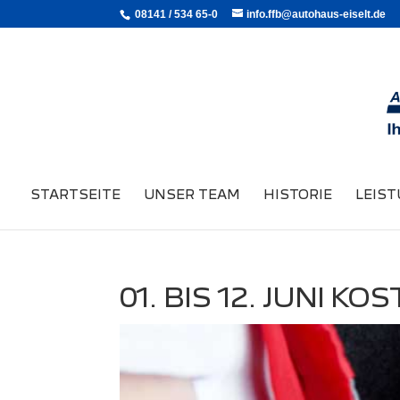
08141 / 534 65-0
info.ffb@autohaus-eiselt.de
STARTSEITE
UNSER TEAM
HISTORIE
LEIS
01. BIS 12. JUNI 